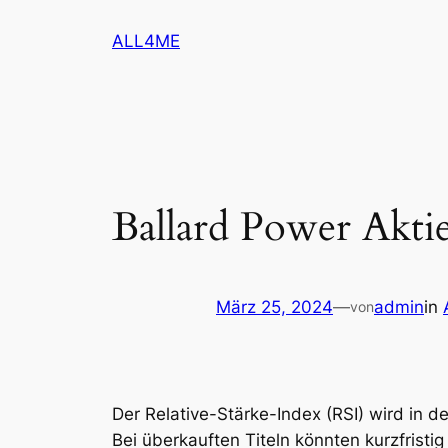
Zum
ALL4ME
Inhalt
springen
Ballard Power Aktie
März 25, 2024
—
admin
in
von
Der Relative-Stärke-Index (RSI) wird in d
Bei überkauften Titeln könnten kurzfristi