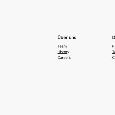
Über uns
D
Team
P
History
T
Careers
C