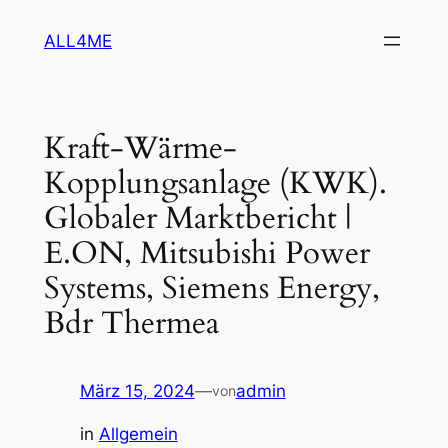
Zum
ALL4ME
Inhalt
springen
Kraft-Wärme-
Kopplungsanlage (KWK).
Globaler Marktbericht |
E.ON, Mitsubishi Power
Systems, Siemens Energy,
Bdr Thermea
März 15, 2024
—
admin
von
in
Allgemein