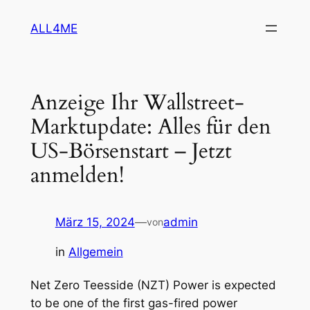
Zum
ALL4ME
Inhalt
springen
Anzeige Ihr Wallstreet-
Marktupdate: Alles für den
US-Börsenstart – Jetzt
anmelden!
März 15, 2024
—
admin
von
in
Allgemein
Net Zero Teesside (NZT) Power is expected
to be one of the first gas-fired power