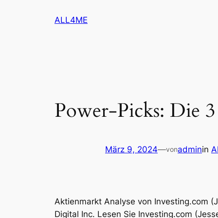
Zum
ALL4ME
Inhalt
springen
Power-Picks: Die 3
März 9, 2024
—
admin
in
A
von
Aktienmarkt Analyse von Investing.com (J
Digital Inc. Lesen Sie Investing.com (Jes