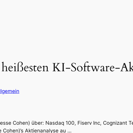
 heißesten KI-Software-Akt
llgemein
esse Cohen) über: Nasdaq 100, Fiserv Inc, Cognizant T
se Cohen)’s Aktienanalyse au …