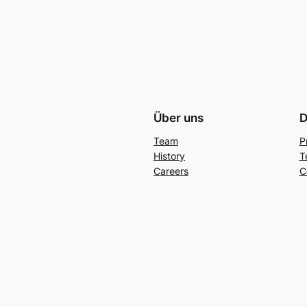
Über uns
D
Team
P
History
T
Careers
C