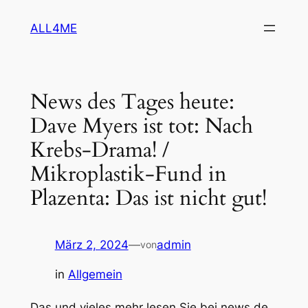
Zum
ALL4ME
Inhalt
springen
News des Tages heute:
Dave Myers ist tot: Nach
Krebs-Drama! /
Mikroplastik-Fund in
Plazenta: Das ist nicht gut!
März 2, 2024
—
admin
von
in
Allgemein
Das und vieles mehr lesen Sie bei news.de.